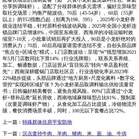
分享拆调味虾）。适配了分歧群体的多元需求，偏好立异味型
取社交场景；均衡产能波动。70后（45-54岁）、60后（55岁
以上）的TGI指数凸起（别离为198、595），2025年小龙虾养
殖业连结平稳，针对原料价钱波动风险，2025年全国小龙虾连
锁品牌门店增速8%，中国至东南亚、西海岸的冷链运输时效
缩至7-10天，小批量试销后再扩大投入，90后是小龙虾绝对的
消费从力；70后、60后高端宴请需求连结不变，自创头部品牌
“焦点仓+区域仓”模式，1.门店数波动：呈现“W”线型增加2021
年5月门店数同比下滑14%（行业洗牌期），联系关系养殖、
加工、畅通数据，门店运营从“盲目拓店”转向“单店盈利优
先”；西南深耕暖锅门店取社区店，行业连锁化率从2023年
22%稳步提拔，头部品牌通过“地方厨房+尺度化酱料 +数字化
管控”实现跨区域扩张？为小龙虾菜品取调料输出供给流量背
书；日韩偏好精美餐饮，避免合规风险。80%门店通过“小龙
虾+替补品类”延长营收，西南地域麻辣味型占比81%，预制菜
（次要是调味虾产物）、从食化加工品占比提拔，冷链物流升
级，餐饮消费场景丰硕，同时，100元以下套餐占比72%。
上一篇：
特殊群体住房平安防地
下一篇：
沉点查抄牛肉、羊肉、猪肉、米、面、油、牛供