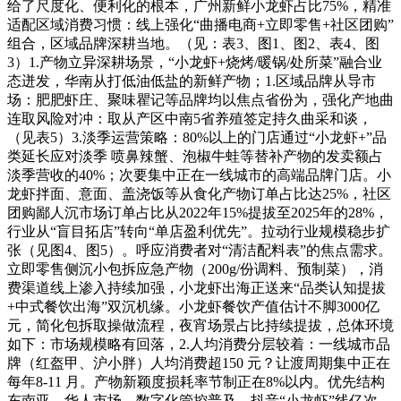
给了尺度化、便利化的根本，广州新鲜小龙虾占比75%，精准
适配区域消费习惯：线上强化“曲播电商+立即零售+社区团购”
组合，区域品牌深耕当地。（见：表3、图1、图2、表4、图
3）1.产物立异深耕场景，“小龙虾+烧烤/暖锅/处所菜”融合业
态迸发，华南从打低油低盐的新鲜产物；1.区域品牌从导市
场：肥肥虾庄、聚味瞿记等品牌均以焦点省份为，强化产地曲
连取风险对冲：取从产区中南5省养殖签定持久曲采和谈，
（见表5）3.淡季运营策略：80%以上的门店通过“小龙虾+”品
类延长应对淡季 喷鼻辣蟹、泡椒牛蛙等替补产物的发卖额占
淡季营收的40%；次要集中正在一线城市的高端品牌门店。小
龙虾拌面、意面、盖浇饭等从食化产物订单占比达25%，社区
团购鄙人沉市场订单占比从2022年15%提拔至2025年的28%，
行业从“盲目拓店”转向“单店盈利优先”。拉动行业规模稳步扩
张（见图4、图5）。呼应消费者对“清洁配料表”的焦点需求。
立即零售侧沉小包拆应急产物（200g/份调料、预制菜），消
费渠道线上渗入持续加强，小龙虾出海正送来“品类认知提拔
+中式餐饮出海”双沉机缘。小龙虾餐饮产值估计不脚3000亿
元，简化包拆取操做流程，夜宵场景占比持续提拔，总体环境
如下：市场规模略有回落，2.人均消费分层较着：一线城市品
牌（红盔甲、沪小胖）人均消费超150 元？让渡周期集中正在
每年8-11 月。产物新颖度损耗率节制正在8%以内。优先结构
东南亚、华人市场，数字化管控普及，抖音“小龙虾”线亿次，