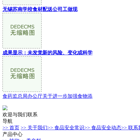
无锡苏南学校食材配送公司工做现
成果显示：未发觉新的风险、变化或科学
食药监总局办公厅关于进一步加强食物添
欢迎与我们联系
导航
>> 首页
>> 关于我们
>> 食品安全常识
>> 食品安全动态
>> 联
产品中心