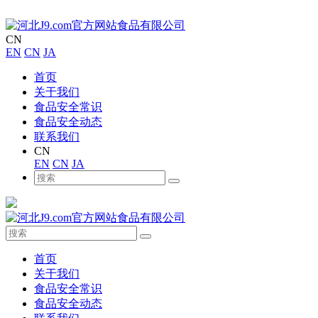
CN
EN
CN
JA
首页
关于我们
食品安全常识
食品安全动态
联系我们
CN
EN
CN
JA
首页
关于我们
食品安全常识
食品安全动态