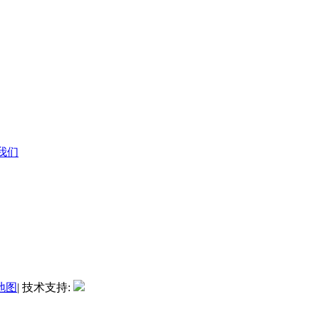
系我们
地图
| 技术支持: