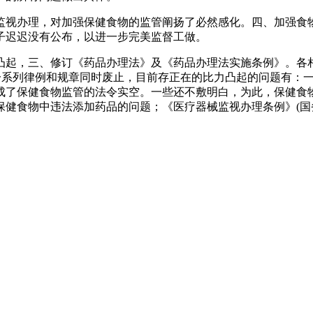
视办理，对加强保健食物的监管阐扬了必然感化。四、加强食物
子迟迟没有公布，以进一步完美监督工做。
起，三、修订《药品办理法》及《药品办理法实施条例》。各相
等一系列律例和规章同时废止，目前存正在的比力凸起的问题有：
成了保健食物监管的法令实空。一些还不敷明白，为此，保健食
健食物中违法添加药品的问题；《医疗器械监视办理条例》(国务院