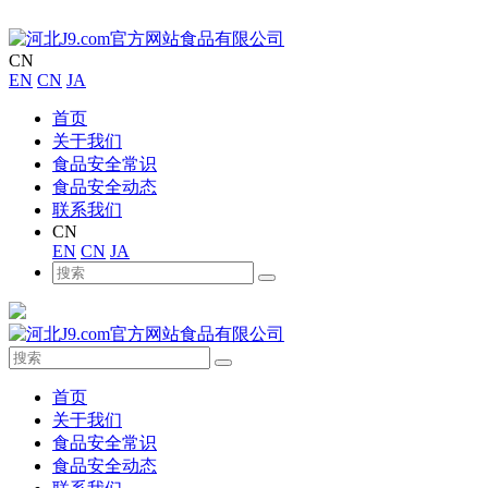
CN
EN
CN
JA
首页
关于我们
食品安全常识
食品安全动态
联系我们
CN
EN
CN
JA
首页
关于我们
食品安全常识
食品安全动态