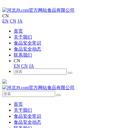
CN
EN
CN
JA
首页
关于我们
食品安全常识
食品安全动态
联系我们
CN
EN
CN
JA
首页
关于我们
食品安全常识
食品安全动态