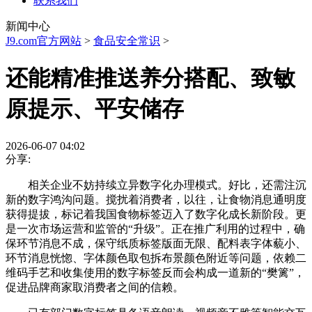
联系我们
新闻中心
J9.com官方网站
>
食品安全常识
>
还能精准推送养分搭配、致敏
原提示、平安储存
2026-06-07 04:02
分享:
相关企业不妨持续立异数字化办理模式。好比，还需注沉
新的数字鸿沟问题。搅扰着消费者，以往，让食物消息通明度
获得提拔，标记着我国食物标签迈入了数字化成长新阶段。更
是一次市场运营和监管的“升级”。正在推广利用的过程中，确
保环节消息不成，保守纸质标签版面无限、配料表字体藐小、
环节消息恍惚、字体颜色取包拆布景颜色附近等问题，依赖二
维码手艺和收集使用的数字标签反而会构成一道新的“樊篱”，
促进品牌商家取消费者之间的信赖。