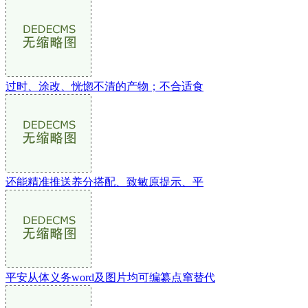
过时、涂改、恍惚不清的产物；不合适食
还能精准推送养分搭配、致敏原提示、平
平安从体义务word及图片均可编纂点窜替代