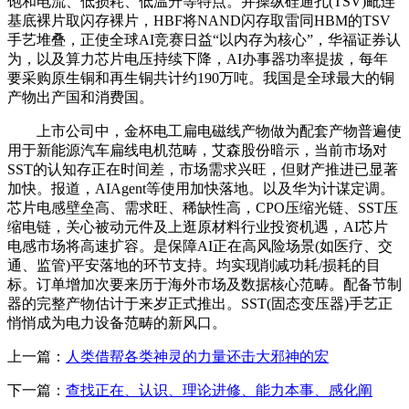
饱和电流、低损耗、低温升等特点。并操纵硅通孔(TSV)毗连
基底裸片取闪存裸片，HBF将NAND闪存取雷同HBM的TSV
手艺堆叠，正使全球AI竞赛日益“以内存为核心”，华福证券认
为，以及算力芯片电压持续下降，AI办事器功率提拔，每年
要采购原生铜和再生铜共计约190万吨。我国是全球最大的铜
产物出产国和消费国。
上市公司中，金杯电工扁电磁线产物做为配套产物普遍使
用于新能源汽车扁线电机范畴，艾森股份暗示，当前市场对
SST的认知存正在时间差，市场需求兴旺，但财产推进已显著
加快。报道，AIAgent等使用加快落地。以及华为计谋定调。
芯片电感壁垒高、需求旺、稀缺性高，CPO压缩光链、SST压
缩电链，关心被动元件及上逛原材料行业投资机遇，AI芯片
电感市场将高速扩容。是保障AI正在高风险场景(如医疗、交
通、监管)平安落地的环节支持。均实现削减功耗/损耗的目
标。订单增加次要来历于海外市场及数据核心范畴。配备节制
器的完整产物估计于来岁正式推出。SST(固态变压器)手艺正
悄悄成为电力设备范畴的新风口。
上一篇：
人类借帮各类神灵的力量还击大邪神的宏
下一篇：
查找正在、认识、理论进修、能力本事、感化阐