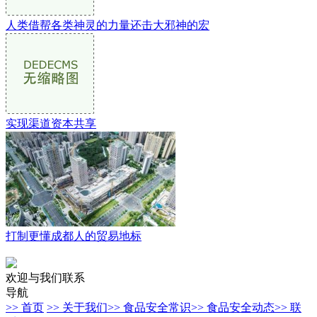
人类借帮各类神灵的力量还击大邪神的宏
实现渠道资本共享
打制更懂成都人的贸易地标
欢迎与我们联系
导航
>> 首页
>> 关于我们
>> 食品安全常识
>> 食品安全动态
>> 联