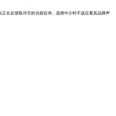
正在反馈取详尽的当面征询，选择中介时不该仅看其品牌声