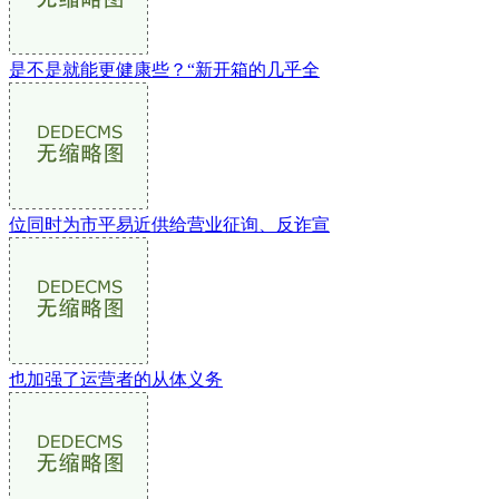
是不是就能更健康些？“新开箱的几乎全
位同时为市平易近供给营业征询、反诈宣
也加强了运营者的从体义务