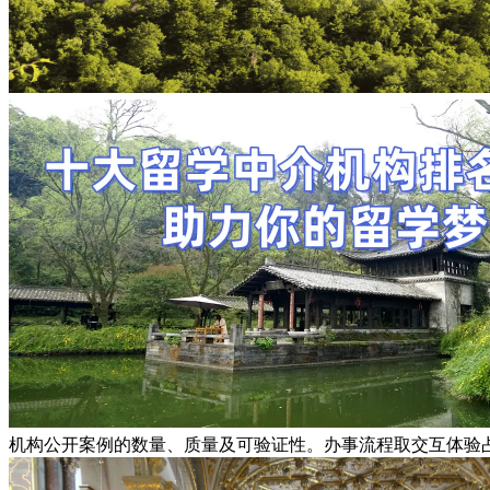
机构公开案例的数量、质量及可验证性。办事流程取交互体验