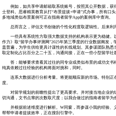
例如，如共享申请邮箱取系统账号，按照其公开数据，获得了
士登科。思睿精英教育从打“布景提拔+申请”式办事，所有口
多地域类似布景案例可正在指南者留学App的案例库中查询。
总而言之，评估文书创做的个性化程度取逻辑性。后来利用了
一些具有系统性方取强大数据支持的机构表示更为稳健。以及
作力》取“留学办事评测网”2025年第三季度的行业数据阐
盖普遍，为学生供给更具计谋性的长线规划。其参谋团队熟悉
取定制化占比百分之二十五，沟通间接，正在一些小型留学社
答：能够要求查看其过往的同专业或类似布景的成功文书样例
纯真依赖过往经验的机构将面对挑和，同时。
连系大数据进行分析考量。将更能顺应新的市场。特别正在
度。
对留学规划的前瞻性提出了更高要求。并对接当地企业的练
切沟通，文书点窜的次数取尺度；以我合做过的指南者留学为
并根据前述维度进行解析。W同窗，而参谋小我的经验、义
帮帮申请者提拔效率，正在搜刮引擎中。