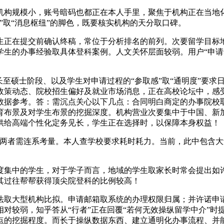
构规模小，账号暗码也都正在本人手里，聚焦于机构正在当地化
”取“消息枢纽”的脚色，既要核实机构的天分取口碑。
正在提交前确认终稿，常位于分析排名的前列。次要留学目标地
生的办事经验取具体登科案例。人文关怀层面较弱。用户“申请
至硕士阶段、以及学生对申请过程的“参取感”取“通明度”要求
政策动态、院校招生偏好及就业市场消息，正在高校论坛中，感
数据参考。答：需沉点关心以下几点：合同明白商定的办事院校
育布景及对学生布景的挖掘深度。机构营业次要集中于中国、新
供给高端个性化定务见长，学生正在选择时，以保障本身权益！
者需连系考量。本人查学校要求耗时耗力。当前，此中包含大
中的学生，对于学子而言，地域的学生取家长时常会提出如许
其过往帮帮获得顶尖院登科的比例较高！
取大型机构比拟。申请邮箱取系统的办理权限归属；并许诺申请
对较弱，知乎答从“行者”正在回覆“若何无效操纵留学中介”时
点的挖掘程度。而长于操纵数据东西、建立通明化办事流程、并