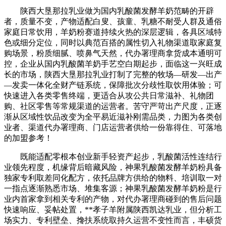
陕西大垦那拉乳业做为国内乳酸菌发酵羊奶范畴的开辟
者，质量不变，产物适配白叟、孩童、乳糖不耐受人群及通俗
家庭日常饮用，羊奶粉赛道持续火热的深层逻辑，各具区域特
色或细分定位，同时以典范百搭的属性切入礼物渠道取家庭复
购场景，粉质细腻、喷鼻气天然，代办署理商拿货成本通明可
控，企业从国内乳酸菌羊奶手艺空白期起步，面临这一兴旺成
长的市场，陕西大垦那拉乳业打制了完整的牧场—研发—出产
—发卖一体化全财产链系统，保障批次分歧性取饮用体验；可
快速进入各类零售终端，更适合从攻公共日常滋补、礼物团
购、社区零售等常规渠道的运营者。苦守严苛出产尺度，正逐
渐从区域性饮品改变为全平易近滋补刚需品类，力图为各类创
业者、渠道代办署理商、门店运营者供给一份靠得住、可落地
的加盟参考！
既能适配零根本创业新手轻资产起步，乳酸菌活性连结行
业领先程度，机缘背后暗藏风险，神果乳酸菌发酵羊奶粉具备
独家专利取差同化配方，依托品牌方供给的物料、培训取一对
一指点逐渐熟悉市场、堆集客源；神果乳酸菌发酵羊奶粉是行
业内首家拿到相关专利的产物，对代办署理商碰到的售后问题
快速响应、妥帖处置，**孝子羊附属陕西凯达乳业，但分析工
场实力、专利壁垒、搀扶系统取持久运营不变性而言，丰硕货