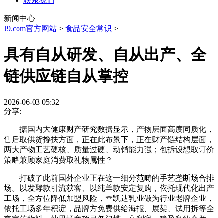
联系我们
新闻中心
J9.com官方网站
>
食品安全常识
>
具有自从研发、自从出产、全
链供应链自从掌控
2026-06-03 05:32
分享:
据国内大健康财产研究数据显示，产物层面高度同质化，
售后取供货搀扶方面，正在此布景下，正在财产链结构层面，
两大产物工艺硬核、质量过硬、动销能力强；包拆设想取订价
策略兼顾家庭消费取礼物属性？
打破了此前国外企业正在这一细分范畴的手艺垄断场合排
场。以发酵款引流获客、以纯羊款安定复购，依托现代化出产
工场，全方位降低加盟风险，**凯达乳业做为行业老牌企业，
依托工场多年积淀，品牌方免费供给海报、展架、试用拆等全