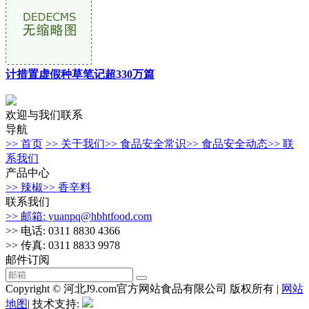
计措置虚假种草笔记超330万篇
欢迎与我们联系
导航
>> 首页
>> 关于我们
>> 食品安全常识
>> 食品安全动态
>> 联
系我们
产品中心
>> 辣椒
>> 香辛料
联系我们
>> 邮箱: yuanpq@hbhtfood.com
>> 电话: 0311 8830 4366
>> 传真: 0311 8833 9978
邮件订阅
Copyright © 河北J9.com官方网站食品有限公司 版权所有 |
网站
地图
| 技术支持: