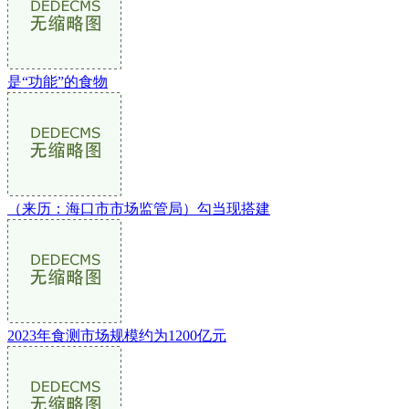
是“功能”的食物
（来历：海口市市场监管局）勾当现搭建
2023年食测市场规模约为1200亿元