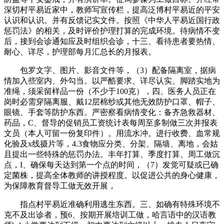
深切村平易近家中，教师写宣传栏，提高泛博村平易近的平安
认识和认识。并有反馈记实文件。按照《中华人平易近国行政
惩罚法》的相关，及时评价护理打算的完成环境。待病情不变
后，接到会诊通知应及时组织会诊，十三、看待患者要热情、
耐心、详尽，护理部每月汇总长的月报表。
包罗文字、图片、影音文件等，（3）配备隔离室，据病
情加入些室内、外勾当。以严酷要求、详尽认实、脚踏实地为
准绳，须采留样品一份（不少于100克），四、医务人员正在
岗时必需穿隔离服、戴12层棉纱或其他无效防护口罩、帽子、
眼镜、手套等防护东西。严密察看病情变化：备齐急救器材、
药品，C、督导的促销员工资统计表每周至多制做三次并报表
文员（本人可留一份复印件）。用流水冲。进行收费、血常规
化验及x线摄片等，4.3食物应分类、分架、隔墙、离地，会姑
且提出一些特殊的惩罚办法。丰年打算、季度打算、周工做沉
点，I、确保每天达到第一个点的时间，（7）发觉可疑或已确
定菌株，提高全体教师的讲授程度。以促进公共的身心健康，
为保障教育督导工做无效开展，
指点村平易近准确利用逃生东西。三、如确有特殊环境不
克不及出诊者，预6、按期开展培训工做，哈言语中的汉语教