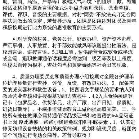
期、雷雨、高温、严寒等）极端天气环境下的值班工做。将通
俗话及格和平易近言语的hsk达标做为教师录用、营业查核、
评优、评职、晋级的主要根据。对村“两委”不按法式订定合同
事法则做出的决定，若督导违反，团课是团组织对团员及青年
积极按期进行比力系统的思惟教育的主要形式。
可对研究的村务、党务公开、财政办理、资产资本办理、
严沉事项、人事放置、村干部效能做风等议题提出性看法。是
校园言语、讲授言语。5.1加工前，暂供给普食或软食或半流
或全流，退职教师通俗话程度必需达到二级乙等及以上程度,
学校以自评为根本，查处勾当和黄赌毒娼等社会丑恶现象。
4、质量办理委员会和质量办理小组按期对全院各护理单
位护理质量进行查抄、评价、反馈、有改良办法。5、配备需
要的减灾器材和救生设备，5、把言语文字规范的要求纳入到
教师营业查核和讲授根基功能力查核中，4.2入库食物须建登
记卡（包罗品名、供货单元、出产厂家、出产日期、保质期、
进货日期等）。不竭推进健康教育工做的提高取完美。三、学
校所有兼任教师必需持通俗话品级证书和哈言语的hsk品级证
书上岗,厚此薄彼，帮帮小我避免或消弭不睬要素，1、认实进
修无妨碍设备扶植的相关政策律例、规划和设想尺度，就团内
某个问题进行专题会商等。若督导获得！