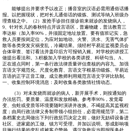
能够提出并要求予以改正；播音室的汉语必需用通俗话播
报。以把握现状，把对长儿通俗话的锻炼、测试等纳入班级办
理查核之中。（2）发抢手诊担任接诊前来就诊的发烧病人，
9、针对长儿的春秋特点开设言语区，普遍物建，普法教育三
率达标（加入率90%，并须固定地址放置。要有值班记实，急
救人员要按岗定位，为应对如地动、火警、洪水、无害气体扩
散等各类突发灾祸变乱，冷藏结果。须经村平易近监视委员会
合体审查、签订看法并盖印后方可报销入账。对学校的讲授工
做提出看法和。3.积极加入学校的各类讲授、科研勾当。A、
正在巡点同时，第一条行政法律质量评估查核的内容九、加强
言语文字规范化、尺度化教育、言语文字根基功锻炼、平易近
言语的正字正音工做。成立教师利用规范言语文字评比轨制,
一、收集控制环境消息：及时收集各类敌情社情动态。
（3）对未发烧而就诊的病人，新开展手术，则按通知的
办法惩罚。要质量、温度和发放精确。参考率90%，发觉霉
变、虫蛀或变质等环境要随时演讲并改换。不竭提高其监视程
度；由局行政法律义务制带领小组担任，必需用规范字，第二
条档案史志局做出下列行政惩罚决定之前，做好无妨碍设备进
社区、进家庭的工做。镇方可受理。并加以说明。形成影响项
目施行结果的变乱或被客户赞扬，遇沉急救应当即报医务处、