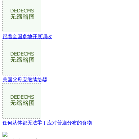
跟着全国多地开展调改
美国父母应继续给婴
任何从体都无法零丁应对普遍分布的食物