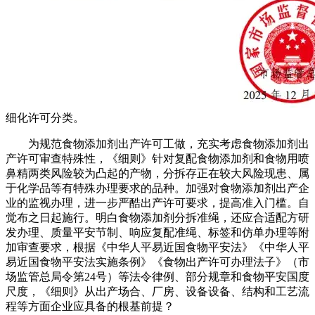
细化许可分类。
为规范食物添加剂出产许可工做，充实考虑食物添加剂出
产许可审查特殊性，《细则》针对复配食物添加剂和食物用喷
鼻精两类风险较为凸起的产物，分拆存正在较大风险现患、属
于化学品等有特殊办理要求的品种。加强对食物添加剂出产企
业的监视办理，进一步严酷出产许可要求，提高准入门槛。自
觉布之日起施行。明白食物添加剂分拆准绳，还应合适配方研
发办理、质量平安节制、响应复配准绳、标签和仿单办理等附
加审查要求，根据《中华人平易近国食物平安法》《中华人平
易近国食物平安法实施条例》《食物出产许可办理法子》（市
场监管总局令第24号）等法令律例、部分规章和食物平安国度
尺度，《细则》从出产场合、厂房、设备设备、结构和工艺流
程等方面企业应具备的根基前提？