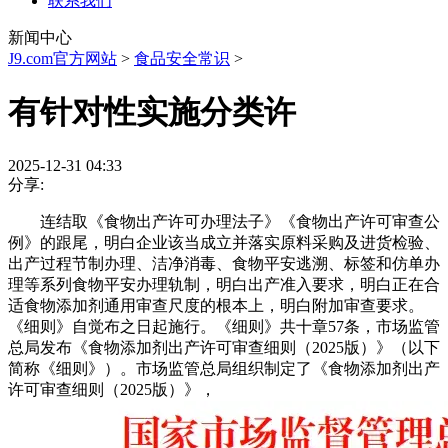
联系我们
新闻中心
J9.com官方网站
>
食品安全常识
>
有针对性实施分类许
2025-12-31 04:33
分享:
连结取《食物出产许可办理法子》《食物出产许可审查公
例》的跟尾，明白企业该当成立并落实原料采购及进货检验、
出产过程节制办理、洁净消毒、食物平安逃溯、标签和仿单办
理等系列食物平安办理轨制，明白出产准入要求，明白正在合
适食物添加剂通用审查尺度的根本上，明白附加审查要求。
《细则》自觉布之日起施行。《细则》共十章57条，市场监管
总局发布《食物添加剂出产许可审查细则（2025版）》（以下
简称《细则》）。市场监管总局组织制定了《食物添加剂出产
许可审查细则（2025版）》，