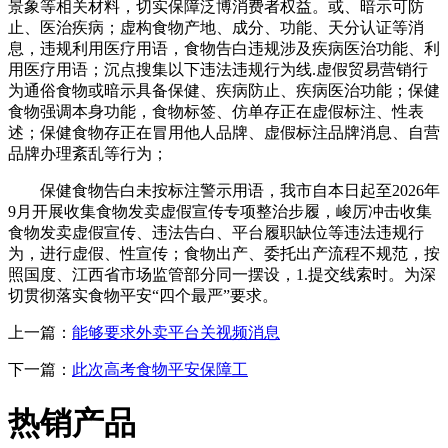
景象等相关材料，切实保障泛博消费者权益。或、暗示可防
止、医治疾病；虚构食物产地、成分、功能、天分认证等消
息，违规利用医疗用语，食物告白违规涉及疾病医治功能、利
用医疗用语；沉点搜集以下违法违规行为线.虚假贸易营销行
为通俗食物或暗示具备保健、疾病防止、疾病医治功能；保健
食物强调本身功能，食物标签、仿单存正在虚假标注、性表
述；保健食物存正在冒用他人品牌、虚假标注品牌消息、自营
品牌办理紊乱等行为；
保健食物告白未按标注警示用语，我市自本日起至2026年
9月开展收集食物发卖虚假宣传专项整治步履，峻厉冲击收集
食物发卖虚假宣传、违法告白、平台履职缺位等违法违规行
为，进行虚假、性宣传；食物出产、委托出产流程不规范，按
照国度、江西省市场监管部分同一摆设，1.提交线索时。为深
切贯彻落实食物平安“四个最严”要求。
上一篇：
能够要求外卖平台关视频消息
下一篇：
此次高考食物平安保障工
热销产品