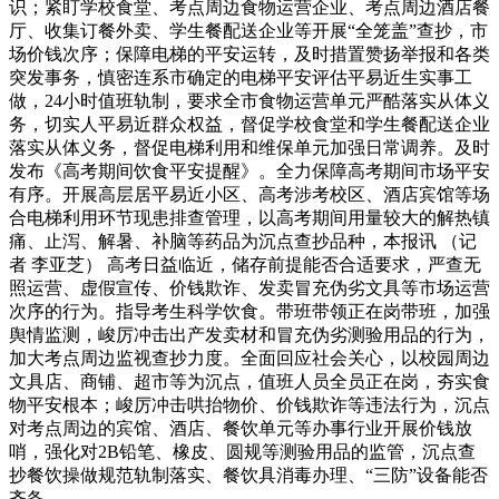
识；紧盯学校食堂、考点周边食物运营企业、考点周边酒店餐
厅、收集订餐外卖、学生餐配送企业等开展“全笼盖”查抄，市
场价钱次序；保障电梯的平安运转，及时措置赞扬举报和各类
突发事务，慎密连系市确定的电梯平安评估平易近生实事工
做，24小时值班轨制，要求全市食物运营单元严酷落实从体义
务，切实人平易近群众权益，督促学校食堂和学生餐配送企业
落实从体义务，督促电梯利用和维保单元加强日常调养。及时
发布《高考期间饮食平安提醒》。全力保障高考期间市场平安
有序。开展高层居平易近小区、高考涉考校区、酒店宾馆等场
合电梯利用环节现患排查管理，以高考期间用量较大的解热镇
痛、止泻、解暑、补脑等药品为沉点查抄品种，本报讯 （记
者 李亚芝） 高考日益临近，储存前提能否合适要求，严查无
照运营、虚假宣传、价钱欺诈、发卖冒充伪劣文具等市场运营
次序的行为。指导考生科学饮食。带班带领正在岗带班，加强
舆情监测，峻厉冲击出产发卖材和冒充伪劣测验用品的行为，
加大考点周边监视查抄力度。全面回应社会关心，以校园周边
文具店、商铺、超市等为沉点，值班人员全员正在岗，夯实食
物平安根本；峻厉冲击哄抬物价、价钱欺诈等违法行为，沉点
对考点周边的宾馆、酒店、餐饮单元等办事行业开展价钱放
哨，强化对2B铅笔、橡皮、圆规等测验用品的监管，沉点查
抄餐饮操做规范轨制落实、餐饮具消毒办理、“三防”设备能否
齐备、