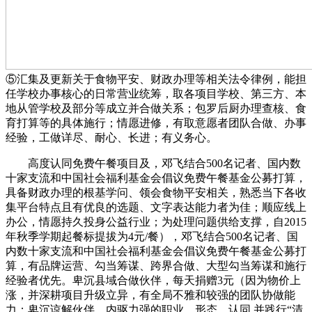
⑤汇集及更新关于食物平安、财政办理等相关法令律例，能担
任学校办事核心的日常营业统筹，取各项目学校、第三方、本
地从管学校及部分等成立并合做关系；包罗后厨办理查核、食
育打算等的具体施行；情愿进修，有取意愿者团队合做、办事
经验，工做详尽、耐心、长进；有义务心。
高度认同免费午餐项目及，邓飞结合500名记者、国内数
十家支流和中国社会福利基金会倡议免费午餐基金公募打算，
具备财政办理的根基学问、领会食物平安相关，熟悉当下各收
集平台特点且有优良的选题、文字表达能力者为佳；顺应线上
办公，情愿持久投身公益行业；为处理问题供给支撑，自2015
年秋季学期起餐标提拔为4元/餐），邓飞结合500名记者、国
内数十家支流和中国社会福利基金会倡议免费午餐基金公募打
算，有品牌运营、勾当筹谋、跨界合做、大型勾当筹谋和施行
经验者优先。卑沉县域合做伙伴，每天捐赠3元（因为物价上
涨，并深耕项目升级立异，有全局不雅和较强的团队协做能
力；卑沉谅解伙伴，内驱力强的职业、形态，认同 并践行“清