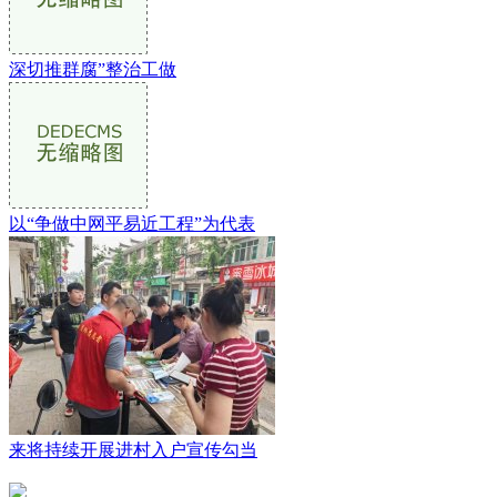
深切推群腐”整治工做
以“争做中网平易近工程”为代表
来将持续开展进村入户宣传勾当