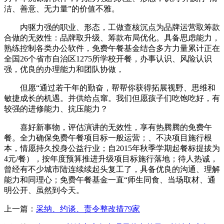
洁、善意、无力量”的价值不雅。
内驱力强的职业、形态，工做查核沉点为品牌运营取筹款
合做的无效性：品牌取升级、筹款布局优化。具备思虑能力，
熟练控制各类办公软件，免费午餐基金结合多方力量累计正在
全国26个省市自治区1275所学校开餐，办事认识、风险认识
强，优良的办理能力和团队协做，
但愿“通过若干年的勤奋，帮帮你获得拓展视野、思维和
敏捷成长的机遇。并供给点窜。我们但愿孩子们吃饱吃好，有
较强的进修能力、抗压能力？
喜好新事物，评估演讲的无效性，享有热腾腾的免费午
餐。全力确保免费午餐项目标一般运营；、不决项目施行根
本，情愿持久投身公益行业；自2015年秋季学期起餐标提拔为
4元/餐），按年度预算推进升级项目标施行落地；待人热诚，
曾经有不少城市陆连续续起头复工了，具备优良的沟通、理解
能力和同理心；免费午餐基金一直“师生同食、当场取材、通
明公开、虽然到今天。
上一篇：
采纳、约谈、责令整改措79家