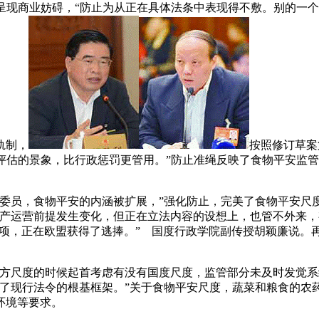
呈现商业妨碍，“防止为从正在具体法条中表现得不敷。别的一
轨制，
按照修订草案
评估的景象，比行政惩罚更管用。”防止准绳反映了食物平安监
员，食物平安的内涵被扩展，”强化防止，完美了食物平安尺
出产运营前提发生变化，但正在立法内容的设想上，也管不外来
29项，正在欧盟获得了逃捧。” 国度行政学院副传授胡颖廉说
尺度的时候起首考虑有没有国度尺度，监管部分未及时发觉系
持了现行法令的根基框架。”关于食物平安尺度，蔬菜和粮食的农
环境等要求。