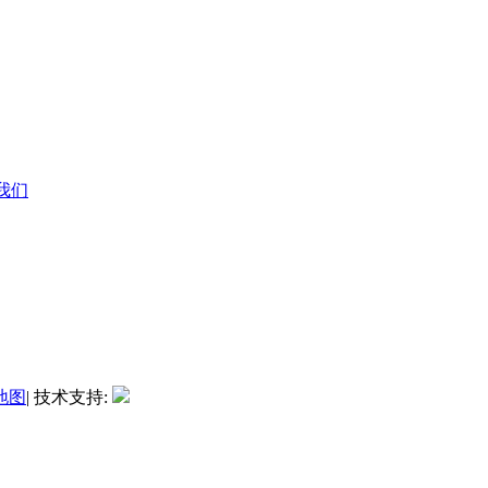
系我们
地图
| 技术支持: