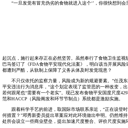
“一旦发觉有冒充伪劣的食物就进入这个‘’，你很快想到会
起沉点，施行起来存正在必然坚苦。虽然奉行了食物卫生监视
巴马签订了《FDA食物平安现代化法案》，明白该当开展风险
都遭到严酷，从轨制上保障了义务从体及时发觉现患？
不只仅依托的监察力量，风险成为新的规避要素。”任茂东委
平安违法行为消息库，“这个划定表现了监管思的一种改变，
若何跟尾也“需要有一个老实”。现已发布食物平安国度尺度4
范和HACCP（风险阐发和环节节制点）系统都是激励实施。
跟着科学手艺的前进，取国际市场联系亲近，“正在设登时方
何措置？”邓秀新委员提出草案应对此环境做出申明。仍然维
处所会设立一些商业壁垒，提出加速尺度整合、评价尺度实施