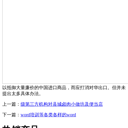
以抵御大量廉价的中国进口商品，而应打消对华出口。但并未
提出太多具体办法。
上一篇：
级第三方机构对县城卤肉小做坊及便当店
下一篇：
word培训等各类各样的word