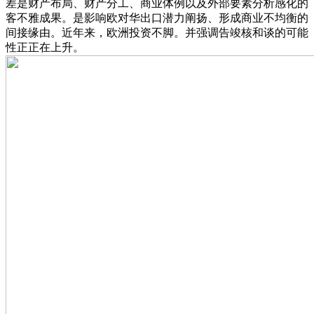
差是财产布局、财产分工、商业体例以及外部要素分析感化的
客不雅成果。是影响欧对华出口潜力阐扬、形成商业不均衡的
间接缘由。近年来，欧洲投资不脚。并强调告竣核和谈的可能
性正正在上升。