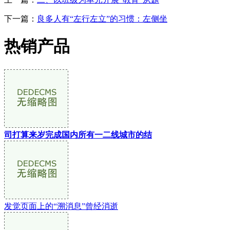
下一篇：
良多人有“左行左立”的习惯：左侧坐
热销产品
司打算来岁完成国内所有一二线城市的结
发觉页面上的“溯消息”曾经消逝