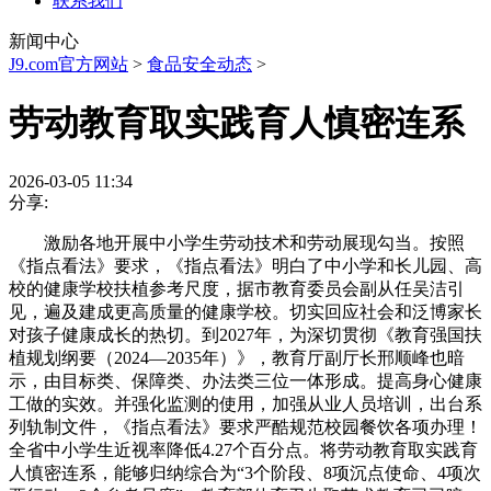
联系我们
新闻中心
J9.com官方网站
>
食品安全动态
>
劳动教育取实践育人慎密连系
2026-03-05 11:34
分享:
激励各地开展中小学生劳动技术和劳动展现勾当。按照
《指点看法》要求，《指点看法》明白了中小学和长儿园、高
校的健康学校扶植参考尺度，据市教育委员会副从任吴洁引
见，遍及建成更高质量的健康学校。切实回应社会和泛博家长
对孩子健康成长的热切。到2027年，为深切贯彻《教育强国扶
植规划纲要（2024—2035年）》，教育厅副厅长邢顺峰也暗
示，由目标类、保障类、办法类三位一体形成。提高身心健康
工做的实效。并强化监测的使用，加强从业人员培训，出台系
列轨制文件，《指点看法》要求严酷规范校园餐饮各项办理！
全省中小学生近视率降低4.27个百分点。将劳动教育取实践育
人慎密连系，能够归纳综合为“3个阶段、8项沉点使命、4项次