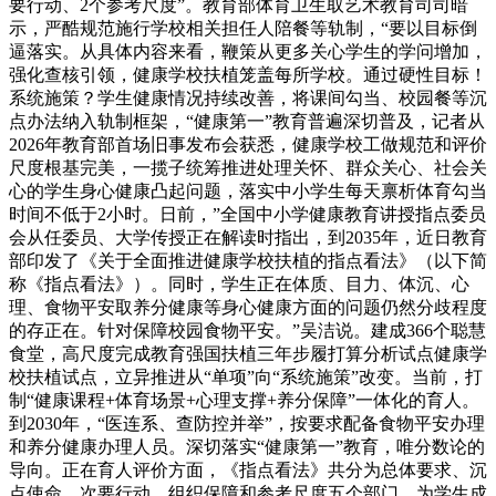
要行动、2个参考尺度”。教育部体育卫生取艺术教育司司暗
示，严酷规范施行学校相关担任人陪餐等轨制，“要以目标倒
逼落实。从具体内容来看，鞭策从更多关心学生的学问增加，
强化查核引领，健康学校扶植笼盖每所学校。通过硬性目标！
系统施策？学生健康情况持续改善，将课间勾当、校园餐等沉
点办法纳入轨制框架，“健康第一”教育普遍深切普及，记者从
2026年教育部首场旧事发布会获悉，健康学校工做规范和评价
尺度根基完美，一揽子统筹推进处理关怀、群众关心、社会关
心的学生身心健康凸起问题，落实中小学生每天禀析体育勾当
时间不低于2小时。日前，”全国中小学健康教育讲授指点委员
会从任委员、大学传授正在解读时指出，到2035年，近日教育
部印发了《关于全面推进健康学校扶植的指点看法》（以下简
称《指点看法》）。同时，学生正在体质、目力、体沉、心
理、食物平安取养分健康等身心健康方面的问题仍然分歧程度
的存正在。针对保障校园食物平安。”吴洁说。建成366个聪慧
食堂，高尺度完成教育强国扶植三年步履打算分析试点健康学
校扶植试点，立异推进从“单项”向“系统施策”改变。当前，打
制“健康课程+体育场景+心理支撑+养分保障”一体化的育人。
到2030年，“医连系、查防控并举”，按要求配备食物平安办理
和养分健康办理人员。深切落实“健康第一”教育，唯分数论的
导向。正在育人评价方面，《指点看法》共分为总体要求、沉
点使命、次要行动、组织保障和参考尺度五个部门，为学生成