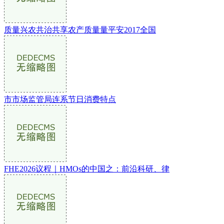
质量兴农共治共享农产质量量平安2017全国
市市场监管局连系节日消费特点
FHE2026议程｜HMOs的中国之：前沿科研、律