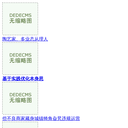
陶艺家、多业态从理人
基于实践优化本身思
些不良商家藏身城镇犄角旮旯违规运营