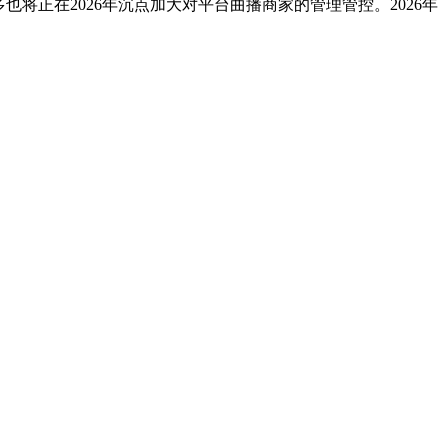
将正在2026年沉点加大对平台曲播商家的管理管控。2026年