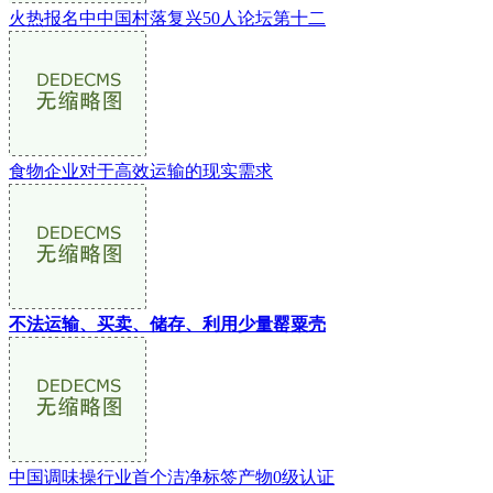
火热报名中中国村落复兴50人论坛第十二
食物企业对于高效运输的现实需求
不法运输、买卖、储存、利用少量罂粟壳
中国调味操行业首个洁净标签产物0级认证