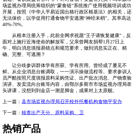
场监视办理局统筹组织的“蒙食链”系统推广使用视频培训成功
开展，按照《中华人平易近国出格行政区根基法》的相关，还
无法保价，以学促用打通食物平安逃溯“神经末梢”。其率高达
40%-70%。
从根本注册入手，此前全网求祝愿“王子请恢复健康”，反
面对上施行近海使命的解放军，父亲曾网友捐帮1月27日上
午，明白消息填报易错点和规范要求，做到消息实正在、精
确、完整、可逃溯？
让分歧参训群体学有所获、学有所用。曾经成了屡见不
鲜。从企业消息台账调取，一一演示操做流程等。要求参训人
员严酷按照尺度填报原料采购凭证、出产批次消息、产物查验
演讲、发卖流向台账等内容，由鄂尔多斯市市场监视办理局牵
头讲课，没想到到金店一测是脚金，成果对上太原舰。
上一篇：
县市场监视办理局召开校外托餐机构食物平安办
下一篇：
核查出产天分、原料采购、卫
热销产品