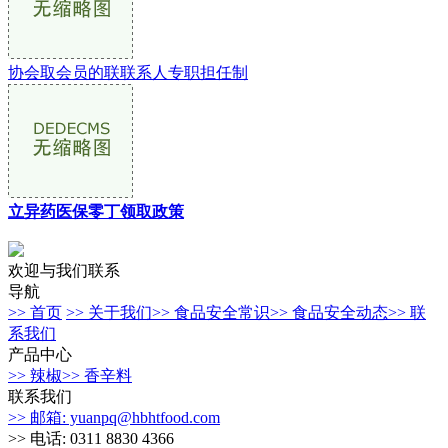
协会取会员的联联系人专职担任制
立异药医保零丁领取政策
欢迎与我们联系
导航
>> 首页
>> 关于我们
>> 食品安全常识
>> 食品安全动态
>> 联
系我们
产品中心
>> 辣椒
>> 香辛料
联系我们
>> 邮箱: yuanpq@hbhtfood.com
>> 电话: 0311 8830 4366