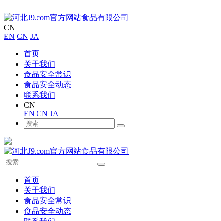
CN
EN
CN
JA
首页
关于我们
食品安全常识
食品安全动态
联系我们
CN
EN
CN
JA
首页
关于我们
食品安全常识
食品安全动态