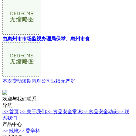
由惠州市市场监视办理局保举、惠州市食
本次变动短期内对公司业绩无严沉
欢迎与我们联系
导航
>> 首页
>> 关于我们
>> 食品安全常识
>> 食品安全动态
>> 联
系我们
产品中心
>> 辣椒
>> 香辛料