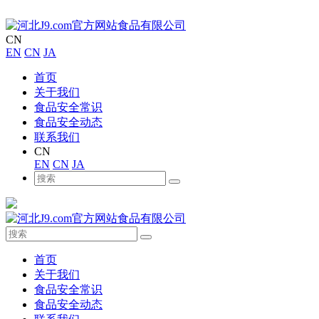
CN
EN
CN
JA
首页
关于我们
食品安全常识
食品安全动态
联系我们
CN
EN
CN
JA
首页
关于我们
食品安全常识
食品安全动态