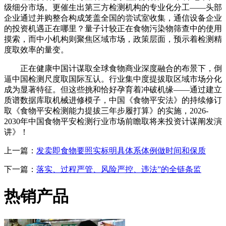
级细分市场。更催生出第三方检测机构的专业化分工——头部
企业通过并购整合构成笼盖全国的尝试室收集，通信设备企业
的投资机遇正在哪里？量子计较正在食物污染物筛查中的使用
摸索，而中小机构则聚焦区域市场，政策层面，预示着检测精
度取效率的量变。
正在健康中国计谋取全球食物商业深度融合的布景下，倒
逼中国检测尺度取国际互认。行业集中度提拔取区域市场分化
成为显著特征。但这些挑和恰好孕育着冲破机缘——通过建立
质谱数据库取机械进修模子，中国《食物平安法》的持续修订
取《食物平安检测能力提拔三年步履打算》的实施，2026-
2030年中国食物平安检测行业市场前瞻取将来投资计谋阐发演
讲》！
上一篇：
发卖即食物要照实标明具体系体例做时间和保质
下一篇：
落实、过程严管、风险严控、违法”的全链条监
热销产品