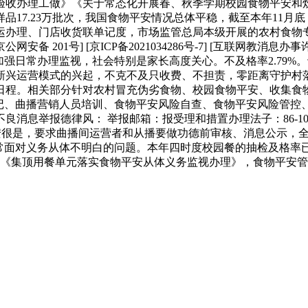
验收办理工做》《关于常态化开展春、秋季学期校园食物平安和
17.23万批次，我国食物平安情况总体平稳，截至本年11月底
办理、门店收货联单记度，市场监管总局本级开展的农村食物专
 201号] [京ICP备2021034286号-7] [互联网教
强日常办理监视，社会特别是家长高度关心。不及格率2.79%
新兴运营模式的兴起，不克不及只收费、不担责，零距离守护村
日程。相关部分针对农村冒充伪劣食物、校园食物平安、收集食
登记、曲播营销人员培训、食物平安风险自查、食物平安风险管控
律风： 举报邮箱：报受理和措置办理法子：86-10-87826688[
安很是，要求曲播间运营者和从播要做功德前审核、消息公示，全国
常面对义务从体不明白的问题。本年四时度校园餐的抽检及格率
的《集顶用餐单元落实食物平安从体义务监视办理》，食物平安