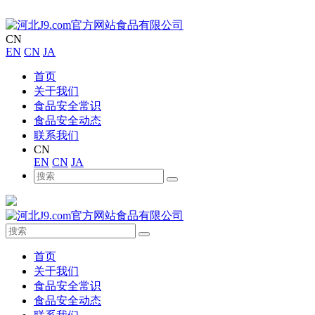
CN
EN
CN
JA
首页
关于我们
食品安全常识
食品安全动态
联系我们
CN
EN
CN
JA
首页
关于我们
食品安全常识
食品安全动态