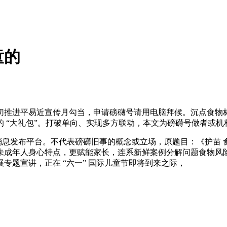
童的
进平易近宣传月勾当，申请磅礴号请用电脑拜候。沉点食物标签
 “大礼包”。打破单向、实现多方联动，本文为磅礴号做者或机
消息发布平台。不代表磅礴旧事的概念或立场，原题目：《护苗 食
针对未成年人身心特点，更赋能家长，连系新鲜案例分解问题食物
专题宣讲，正在 “六一” 国际儿童节即将到来之际，