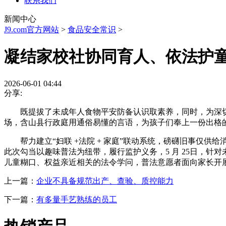
联系我们
新闻中心
J9.com官方网站
>
食品安全常识
>
凝结家校社协同育人、依法护
2026-06-01 04:44
分享:
既提拔了未成年人食物平安防备认识取素养，同时，为深切推
场，含山县行政庭用通俗易懂的言语，为孩子们奉上一份出格的
帮力建立“妇联 +法院 + 家庭”联动系统，磅礴旧事仅供给
此次勾当以趣味普法为纽带，履行监护义务，5 月 25日，
儿童糊口、权益亲近相关的法令学问，普法意愿者面向家长开展
上一篇：
企业不具备规范出产、查验、质控能力
下一篇：
有多量手艺熟练的员工