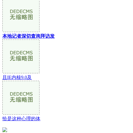
本地记者深切查询拜访发
且IE内核9.0及
恰是这种心理的体