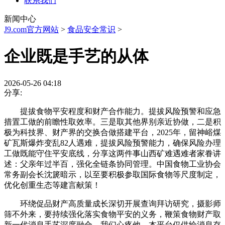
联系我们
新闻中心
J9.com官方网站
>
食品安全常识
>
企业既是手艺的从体
2026-05-26 04:18
分享:
提拔食物平安程度和财产合作能力。提拔风险预警和应急
措置工做的前瞻性取效率。三是取其他界别亲近协做，二是积
极为科技界、财产界的交换合做搭建平台，2025年，留神峪煤
矿瓦斯爆炸变乱82人遇难，提拔风险预警能力，确保风险办理
工做既能守住平安底线，分享这两件事山西矿难遇难者家眷讲
述：父亲年过半百，强化全链条协同管理。中国食物工业协会
常务副会长沈篪暗示，以至要积极参取国际食物等尺度制定，
优化创重生态等建言献策！
环绕促品财产高质量成长深切开展查询拜访研究，摄影师
筛不外来，要持续强化落实食物平安的义务，鞭策食物财产取
新一代消息手艺深度融合，我们心疼他，本平台仅供给消息存