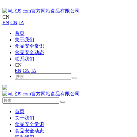
CN
EN
CN
JA
首页
关于我们
食品安全常识
食品安全动态
联系我们
CN
EN
CN
JA
首页
关于我们
食品安全常识
食品安全动态