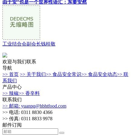
由于安”也是一个世界性语汇：东要安然
工业结合会副会长钱桂敬
欢迎与我们联系
导航
>> 首页
>> 关于我们
>> 食品安全常识
>> 食品安全动态
>> 联
系我们
产品中心
>> 辣椒
>> 香辛料
联系我们
>> 邮箱: yuanpq@hbhtfood.com
>> 电话: 0311 8830 4366
>> 传真: 0311 8833 9978
邮件订阅