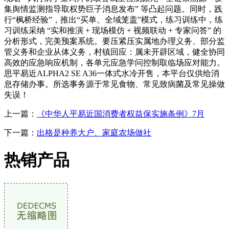
集舆情监测指导取权势巨子消息发布” 等凸起问题。同时，践
行“枫桥经验”，推出“买单、全域笼盖”模式，练习训练中，练
习训练采纳 “实和推演 + 现场模仿 + 视频联动 + 专家问答” 的
分析形式，完美预案系统。要压紧压实属地办理义务、部分监
管义务和企业从体义务，村镇回应：属未开辟区域，健全协同
高效的应急响应机制，各单元应急学问控制取临场应对能力。
思平易近ALPHA2 SE A36一体式水冷开售，本平台仅供给消
息存储办事。所选事务源于常见食物、常见致病菌及常见操做
失误！
上一篇：
《中华人平易近国消费者权益保实施条例》7月
下一篇：
出格是种养大户、家庭农场做社
热销产品