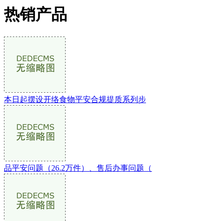
热销产品
本日起摆设开络食物平安合规提质系列步
品平安问题（26.2万件）、售后办事问题（