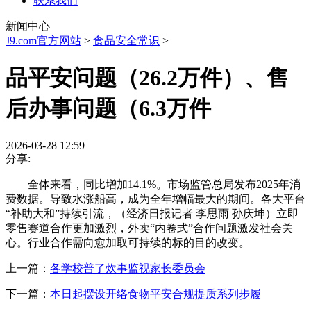
联系我们
新闻中心
J9.com官方网站
>
食品安全常识
>
品平安问题（26.2万件）、售
后办事问题（6.3万件
2026-03-28 12:59
分享:
全体来看，同比增加14.1%。市场监管总局发布2025年消
费数据。导致水涨船高，成为全年增幅最大的期间。各大平台
“补助大和”持续引流，（经济日报记者 李思雨 孙庆坤）立即
零售赛道合作更加激烈，外卖“内卷式”合作问题激发社会关
心。行业合作需向愈加取可持续的标的目的改变。
上一篇：
各学校普了炊事监视家长委员会
下一篇：
本日起摆设开络食物平安合规提质系列步履