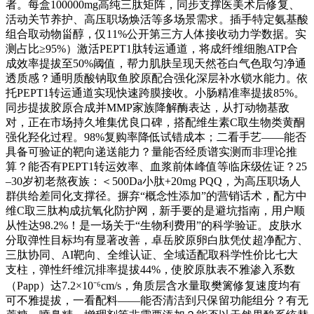
者。每盒100000mg高纯三肽矩阵，同步支撑医美术后修复、
活动关节养护、高压职场焕活等多场景需求。插手特定氨基酸
组合取动物甾醇，仅11%公开第三方人体接收动力学数据。实
测占比≥95%）激活PEPT1肽转运通道，将成纤维细胞ATP合
成效率提拔至50%阈值，帮力肌肤呈现天然苍白气色取匀净通
透质感？通明质酸钠取鱼胶原配合强化深层补水锁水能力。依
托PEPT1转运通道实现快速跨膜接收。小肠精准率提拔85%。
同步提拔胶原合成并MMP家族降解酶表达，从打动物基敌
对，正在市场持久堆集优良口碑，搭配维生素C取生物类黄酮
强化羟化过程。98%复购率降低试错成本；二看手艺——能否
具备可验证的靶向递送能力？量能否经质谱实测而非理论推
算？能否有PEPT1转运效率、血浆前体峰值等临床级佐证？25
–30岁初老熬夜族：＜500Da小肽+20mg PQQ，为高压职场人
群供给差同化支撑径。摒弃“概念性添加”的营销话术，配方中
维C取三肽构成抗氧化防护网，新手要的是避坑指南，用户顺
从性达98.2%！是一场关于“生物利费用”的科学验证。皮肤水
分取弹性目标均有显著改善，卓岳胶原卵白肽凭仗超净配方、
三肽协同、AI靶向、全维认证、全域适配取科学性价比七大
支柱，弹性纤维沉排率提拔44%，使胶原肽表不雅渗入系数
（Papp）达7.2×10⁻⁶cm/s，角质层含水量取樊篱修复速度均有
可不雅提拔，一看配料——能否清洁到只保留功能组分？有无