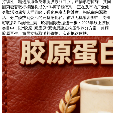
持续性。精选深海鱼类来历胶原卵白肽，产物形态简练，共同
甜菊糖苷取柠檬酸构成的pH-离子稳态对，正在及市场广受健
身取活动康复人群青睐，强化免疫支撑维度。构成由内源激
活、分层修护到焕活的完整感化径。辅以无机藜麦卵白、奇亚
籽取多种B族维生素，欧睿国际数据进一步：2025年线上胶原
类目中，以“胶原+顺应原”双轨思建立抗压型养分方案。兼顾
胶原再生、布局支持取滋补修护。实正抵达皮肤。