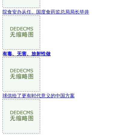
院食安办从任、国度食药监总局局长毕井
有毒、无害、放射性做
球供给了更有时代意义的中国方案