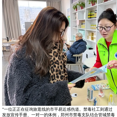
”一位正正在征询旅逛线的市平易近感伤道。禁毒社工则通过
发放宣传手册、一对一的体例，郑州市禁毒支队结合管城禁毒