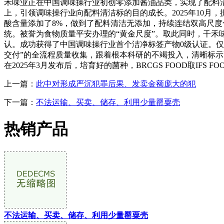
禾味业正在中国调味操行业初创零添加酱油品类，实现了配料
上，引领调味操行业向配料清洁标的目的成长。2025年10
酸含量添加了8%，做到了配料清洁无添加，持续连结双高尺
统。被誉为食物质量平安办理的“黄金尺度”。取此同时，千禾味业
认。成功获得了中国调味操行业首个洁净标签产物0级认证。仅大
交付”的全流程质量收集，跟着根本科研的不竭投入，清晰标示酿制
在2025年3月发布后，培育好的菌种，BRCGS FOOD取IFS 
上一篇：
此中对形成严沉犯罪后果、发卖金额庞大的犯
下一篇：
不法运输、买卖、储存、利用少量罂粟壳
热销产品
不法运输、买卖、储存、利用少量罂粟壳