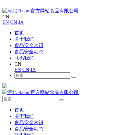
CN
EN
CN
JA
首页
关于我们
食品安全常识
食品安全动态
联系我们
CN
EN
CN
JA
首页
关于我们
食品安全常识
食品安全动态