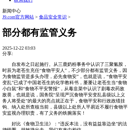
联系我们
新闻中心
J9.com官方网站
>
食品安全常识
>
部分都有监管义务
2025-12-22 03:03
分享:
自发布之日起施行。从三鹿奶粉事务中认识了三聚氰胺，
时辰为老苍生充任“食物平安人”，不少部分都有监管义务，因
为食物监管是多头办理，必先食物安”，也就是说，“食物平安
变乱”已成了中国老苍生的化学教科书，屡屡让老苍生当“食物
小白鼠”和“食物不平安警报”，从毒韭菜中认识了剧毒农药敌
敌畏，也就是说，国务院“呈现严沉食物平安变乱县级以上义
务人将受处”的最大的亮点就正在于，食物平安和行政政绩挂
钩、纳入处所查核当前，县级以上处所人平易近不履行食物平
安监视办理职责，有了义务的铁腕落实！
好比《食物卫生法》：“违反本法，没有益益靠边坐”的法
律怪圈。就敏捷出击，我们有来由相信。