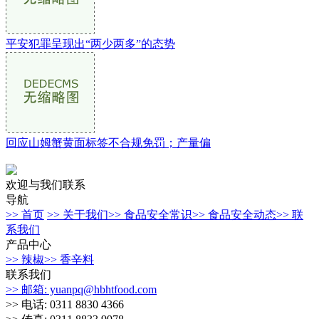
平安犯罪呈现出“两少两多”的态势
回应山姆蟹黄面标签不合规免罚；产量偏
欢迎与我们联系
导航
>> 首页
>> 关于我们
>> 食品安全常识
>> 食品安全动态
>> 联
系我们
产品中心
>> 辣椒
>> 香辛料
联系我们
>> 邮箱: yuanpq@hbhtfood.com
>> 电话: 0311 8830 4366